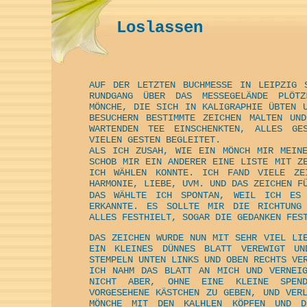
Loslassen
AUF DER LETZTEN BUCHMESSE IN LEIPZIG 
RUNDGANG ÜBER DAS MESSEGELÄNDE PLÖTZ
MÖNCHE, DIE SICH IN KALIGRAPHIE ÜBTEN 
BESUCHERN BESTIMMTE ZEICHEN MALTEN UND
WARTENDEN TEE EINSCHENKTEN, ALLES GE
VIELEN GESTEN BEGLEITET.
ALS ICH ZUSAH, WIE EIN MÖNCH MIR MEINE
SCHOB MIR EIN ANDERER EINE LISTE MIT Z
ICH WÄHLEN KONNTE. ICH FAND VIELE ZE
HARMONIE, LIEBE, UVM. UND DAS ZEICHEN 
DAS WÄHLTE ICH SPONTAN, WEIL ICH ES 
ERKANNTE. ES SOLLTE MIR DIE RICHTUNG
ALLES FESTHIELT, SOGAR DIE GEDANKEN FES
DAS ZEICHEN WURDE NUN MIT SEHR VIEL LI
EIN KLEINES DÜNNES BLATT VEREWIGT UN
STEMPELN UNTEN LINKS UND OBEN RECHTS VE
ICH NAHM DAS BLATT AN MICH UND VERNEIG
NICHT ABER, OHNE EINE KLEINE SPEN
VORGESEHENE KÄSTCHEN ZU GEBEN, UND VER
MÖNCHE MIT DEN KALHLEN KÖPFEN UND DE