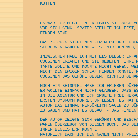
KUTTEN.
ES WAR FÜR MICH EIN ERLEBNIS SIE AUCH A
VOR SICH GING. SPÄTER STELLTE ICH FEST,
FINDEN SIND.
DAS ZEICHEN STEHT NUN FÜR MICH UND JEDE
SILBERNEN RAHMEN UND WEIST MIR DEN WEG,
INZWISCHEN HABE ICH MITTELS DIESER ERFA
COUSINEN ERZÄHLT UND SIE GEBETEN, IHRE 
TANTE WOLLTE UND KONNTE NICHT GEHEN, WE
NICHT DEN EWIGEN SCHLAF FINDEN KONNTE: 
COUSINEN DAS GEFÜHL GEBEN, RICHTIG GEHA
NOCH EIN BEISPIEL HABE ICH ERLEBEN DÜRF
ER WOLLTE EINFACH NICHT GLAUBEN, DASS E
IN DIE AGENTUR UND ICH SPULTE FREI HERA
ERSTEN UMBRUCH KORREKTUR LESEN, ES HATT
AUTOR DAS EINMAL PERSÖNLICH SAGEN ZU DÜ
ZU SAGEN UND HAT ES GESAGT - DAS FINDEN
DER AUTOR ZEIGTE SICH GERÜHRT UND BESCH
WAREN ÜBERZEUGT VON DIESEM BUCH, DAS SE
IMMER BEGEISTERN KONNTE.
NATÜRLICH DARF ICH DEN NAMEN NICHT PREI